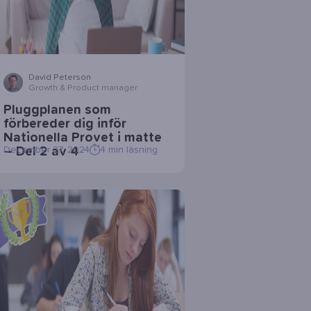
David Peterson
Growth & Product manager
Pluggplanen som
förbereder dig inför
Nationella Provet i matte
– Del 2 av 4
December 27, 2024
4
min läsning