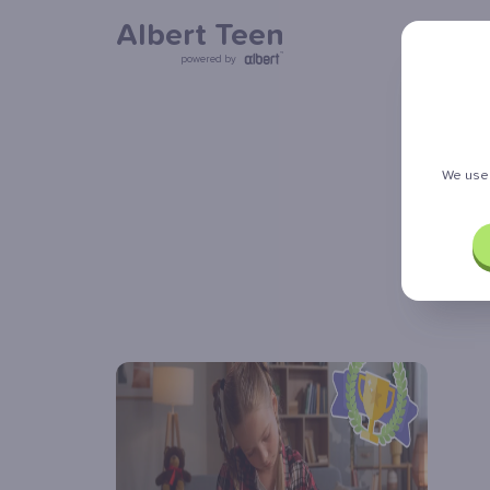
Albert Teen
powered by
We use 
k