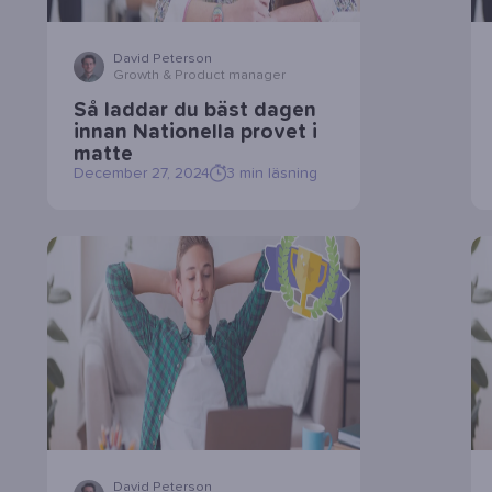
David Peterson
Growth & Product manager
Så laddar du bäst dagen
innan Nationella provet i
matte
December 27, 2024
3
min läsning
David Peterson