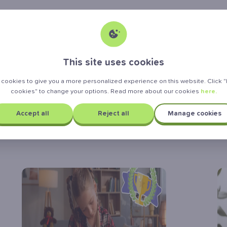
Vårt uppdrag: att gör
This site uses cookies
cookies to give you a more personalized experience on this website. Click
unskap tillgängligt f
cookies" to change your options. Read more about our cookies
here.
Accept all
Reject all
Manage cookies
alla